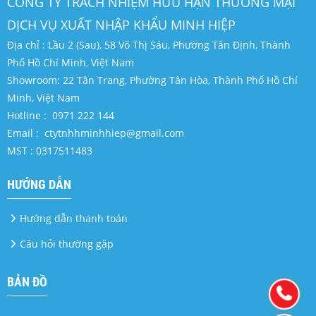
CÔNG TY TRÁCH NHIỆM HỮU HẠN THƯƠNG MẠI
DỊCH VỤ XUẤT NHẬP KHẨU MINH HIỆP
Địa chỉ : Lầu 2 (Sau), 58 Võ Thị Sáu, Phường Tân Định, Thành
Phố Hồ Chí Minh, Việt Nam
Showroom: 22 Tân Trang, Phường Tân Hòa, Thành Phố Hồ Chí
Minh, Việt Nam
Hotline :
0971 222 144
Email :
ctytnhhminhhiep@gmail.com
MST : 0317511483
HƯỚNG DẪN
Hướng dẫn thanh toán
Câu hỏi thường gặp
BẢN ĐỒ